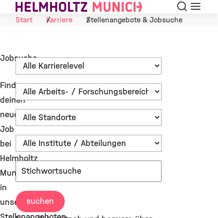
Suche
Navigat
Skip to Content
Start
Karriere
Stellenangebote & Jobsuche
Jobsuche
Finde
deinen
neuen
Job
bei
Helmholtz
Munich
in
suchen
unseren
Stellenangeboten.