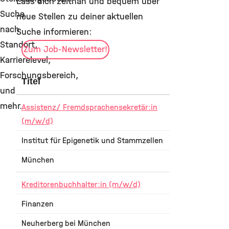
Lass dich zeitnah und bequem über
Suche
neue Stellen zu deiner aktuellen
nach
Suche informieren:
Standort,
Zum Job-Newsletter!
Karrierelevel,
Forschungsbereich,
Titel
und
mehr.
Assistenz/ Fremdsprachensekretär:in
(m/w/d)
Institut für Epigenetik und Stammzellen
München
Kreditorenbuchhalter:in (m/w/d)
Finanzen
Neuherberg bei München