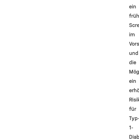
ein
frü
Scr
im
Vors
und
die
Mögl
ein
erh
Risi
für
Typ
1-
Dia