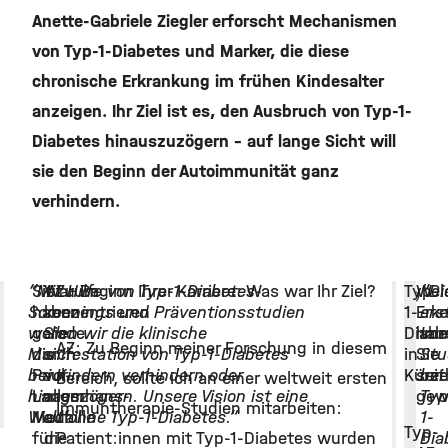
Anette-Gabriele Ziegler erforscht Mechanismen
von Typ-1-Diabetes und Marker, die diese
chronische Erkrankung im frühen Kindesalter
anzeigen. Ihr Ziel ist es, den Ausbruch von Typ-1-
Diabetes hinauszuzögern - auf lange Sicht will
sie den Beginn der Autoimmunität ganz
verhindern.
“Mit Hilfe von Typ-1-Diabetes-
Sie
Warum
Zu Beginn Ihrer Karriere: Was war Ihr Ziel?
Typ-
Wel
“Di
©
Screenings und Präventionsstudien
haben
konzentrieren
1-
Erk
ers
wollen wir die klinische
gerade
Sie
Diabe
hab
Imm
AZ: Zu Beginn meiner Forschung in diesem
Manifestation von Typ-1-Diabetes
die
sich
in
Sie
Stu
bei Kindern verhindern oder
Paul-
vor
Kürze
seit
bei
Bereich, sollte ich an einer weltweit ersten
hinauszögern. Unsere Vision ist eine
Langerhans-
allem
gew
Typ
Immuntherapie-Studien mitarbeiten:
Welt ohne Typ-1-Diabetes.”
Medaille
auf
1-
Typ-
für
die
Patient:innen mit Typ-1-Diabetes wurden
Dia