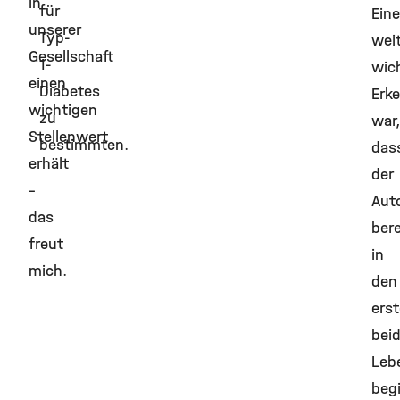
in
für
Eine
unserer
Typ-
wei
Gesellschaft
1-
wic
einen
Diabetes
Erk
wichtigen
zu
war,
Stellenwert
bestimmten.
das
erhält
der
–
Aut
das
bere
freut
in
mich.
den
ers
bei
Leb
beg