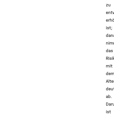
zu
ent
erh
ist;
dan
nim
das
Risi
mit
de
Alte
deut
ab.
Dar
ist