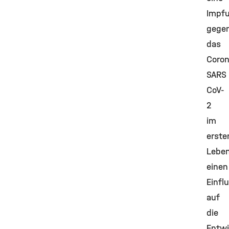
Impf
gege
das
Coron
SARS
CoV-
2
im
erste
Leben
einen
Einfl
auf
die
Entwi