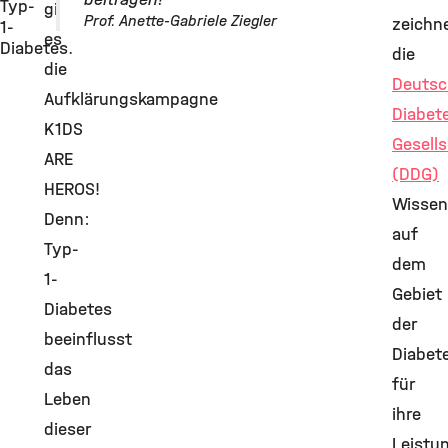
Typ-
gibt
Prof. Anette-Gabriele Ziegler
zeichn
1-
es
Diabetes.
die
die
Deutsc
Aufklärungskampagne
Diabet
K1DS
Gesells
ARE
(DDG)
HEROS!
Wissen
Denn:
auf
Typ-
dem
1-
Gebiet
Diabetes
der
beeinflusst
Diabet
das
für
Leben
ihre
dieser
Leistu