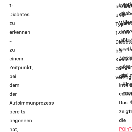
Verl
Infek
1-
Insela
hab
die
Diabetes
und
Hier
Wahrs
zu
Typ-
wer
dass
erkennen
1-
Stuh
diese
–
Diabet
und
Kinde
zu
bei
Spe
Autoa
einem
Kinder
der
gege
Zeitpunkt,
zu
tei
die
bei
verring
Kin
Insel
dem
ges
entwi
der
Das
Autoimmunprozess
zeigt
bereits
die
begonnen
POInT
hat,