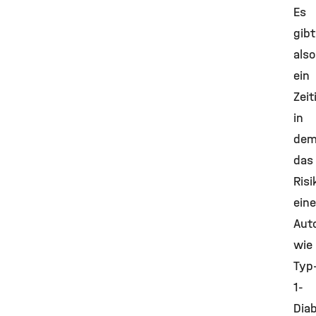
Es
gibt
also
ein
Zeit
in
de
das
Risi
eine
Aut
wie
Typ
1-
Dia