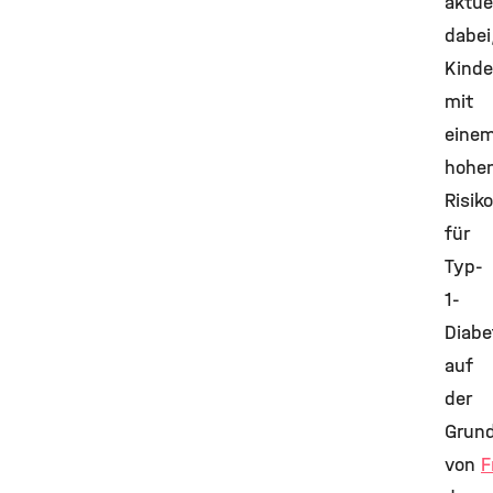
aktue
dabei
Kinde
mit
eine
hohe
Risiko
für
Typ-
1-
Diabe
auf
der
Grund
von
F