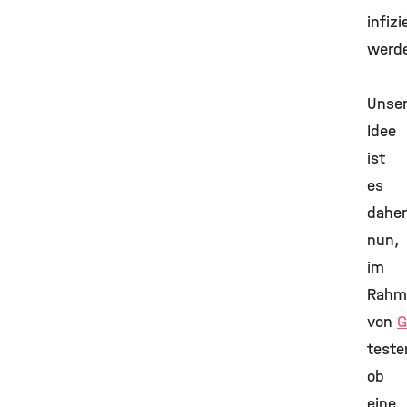
infizi
werd
Unse
Idee
ist
es
daher
nun,
im
Rahm
von
G
teste
ob
eine