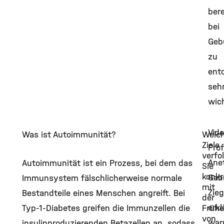
bere
bei
Geb
zu
ent
seh
wich
Vide
Was ist Autoimmunität?
Welc
Ziele
Prof
verfo
Ane
Autoimmunität ist ein Prozess, bei dem das
Sie
konkr
Gabr
Immunsystem fälschlicherweise normale
mit
Zieg
Bestandteile eines Menschen angreift. Bei
der
erkl
Typ-1-Diabetes greifen die Immunzellen die
Früh
von
wa
insulinproduzierenden Betazellen an, sodass