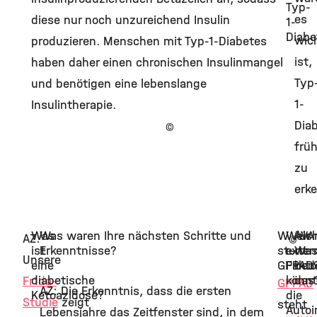
Typ-
es
diese nur noch unzureichend Insulin
1-
Diabe
wic
produzieren. Menschen mit Typ-1-Diabetes
ist,
haben daher einen chronischen Insulinmangel
Typ
und benötigen eine lebenslange
1-
Insulintherapie.
Dia
©
frü
zu
erk
Was
Was waren Ihre nächsten Schritte und
Wofür
Welch
AVA
AZ:
©
ist
Erkenntnisse?
steht
exter
Wa
Unsere
eine
GPPAD
Fakto
bed
diabetische
könn
das
Fr1da-
GPPAD
AZ: Die Erkenntnis, dass die ersten
Ketoazidose?
die
Studie
zeigt
steht
Auto
Lebensjahre das Zeitfenster sind, in dem