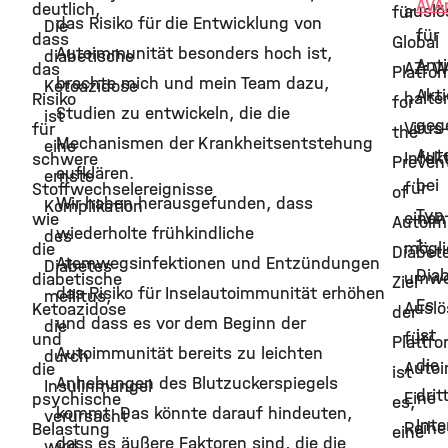
AVA
deutlich,
auslö
für
das Risiko für die Entwicklung von
Die
für
dass
Global
Autoimmunität besonders hoch ist,
diabetische
Anti
AZ: W
das
Platfo
brachte mich und mein Team dazu,
Ketoazidose
Akt
halte
Risiko
for
Studien zu entwickeln, die die
ist
geg
Virus
für
the
Mechanismen der Krankheitsentstehung
eine
Aut
Infek
schwere
Preven
aufklären.
ernste
bei
für
Stoffwechselereignisse
of
Wir haben herausgefunden, dass
Komplikation
Typ
einen
wie
Autoi
wiederholte frühkindliche
des
1-
mögl
die
Diabet
Atemwegsinfektionen und Entzündungen
Diabetes
Dia
umwe
diabetische
Ziel
das Risiko für Inselautoimmunität erhöhen
mellitus,
Es
Auslö
Ketoazidose
der
und dass es vor dem Beginn der
die
ist
für
und
Plattfo
Autoimmunität bereits zu leichten
durch
die
Autoi
die
ist
Anhebungen des Blutzuckerspiegels
Insulinmangel
drit
Eine
psychische
es,
kommt. Das könnte darauf hindeuten,
verursacht
Inte
Reihe
Belastung
eine
dass es äußere Faktoren sind, die die
wird.