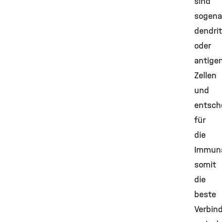
sind
sogena
dendri
oder
antige
Zellen
und
entsch
für
die
Immuna
somit
die
beste
Verbin