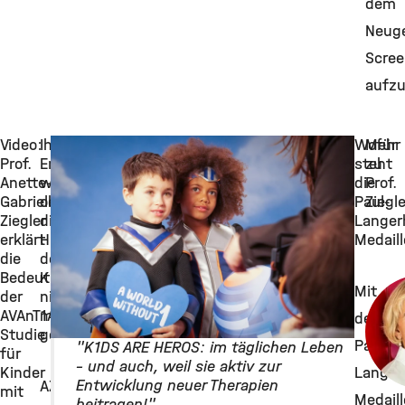
dem
Neug
Scree
aufz
Video:
Ihre
Wofür
Mehr
Prof.
Erkenntnisse
steht
zu
Anette-
wären
die
Prof.
Gabriele
ohne
Paul-
Ziegle
Ziegler
die
Langer
erklärt
Hilfe
Medaill
die
der
Bedeutung
Kinder
Mit
der
nicht
AVAnT1A-
möglich
der
Studie
gewesen...
Paul-
"K1DS ARE HEROS: im täglichen Leben
für
– und auch, weil sie aktiv zur
Kinder
Langer
Entwicklung neuer Therapien
AZ: Deshalb
mit
Medaill
beitragen!"