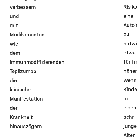
Risiko
verbessern
eine
und
Auto
mit
zu
Medikamenten
entwi
wie
etwa
dem
fünf
immunmodifizierenden
höher
Teplizumab
wenn
die
Kinde
klinische
in
Manifestation
eine
der
sehr
Krankheit
jung
hinauszögern.
Alter