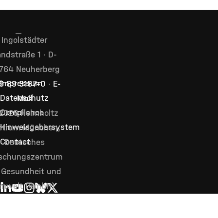
Ingolstädter
ndstraße 1 · D-
764 Neuherberg
Impressum
9 89 3187–0
·
E-
Datenschutz
Mail
Compliance
2026 Helmholtz
Hinweisgebersystem
ntrum München,
Contact
Deutsches
schungszentrum
 Gesundheit und
mwelt (GmbH)
LINKEDIN
YOUTUBE
INSTAGRAM
BLUESKY
X