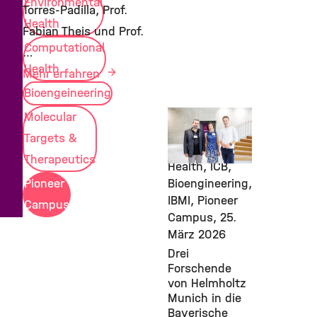
Environmental
Torres-Padilla, Prof.
Health
Fabian Theis und Prof.
Computational
…
Health
Mehr erfahren
Bioengeineering
Stem Cells,
Molecular
IES,
Targets &
Computational
Therapeutics
Health, ICB,
Pioneer
Bioengineering,
IBMI, Pioneer
Campus
Campus,
25.
März 2026
Drei
Forschende
von Helmholtz
Munich in die
Bayerische