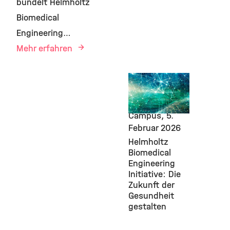
bündelt Helmholtz
Biomedical
Engineering…
Mehr erfahren
AI, Transfer,
Bioengineering,
IBMI, Pioneer
Campus,
5.
Februar 2026
Helmholtz
Biomedical
Engineering
Initiative: Die
Zukunft der
Gesundheit
gestalten