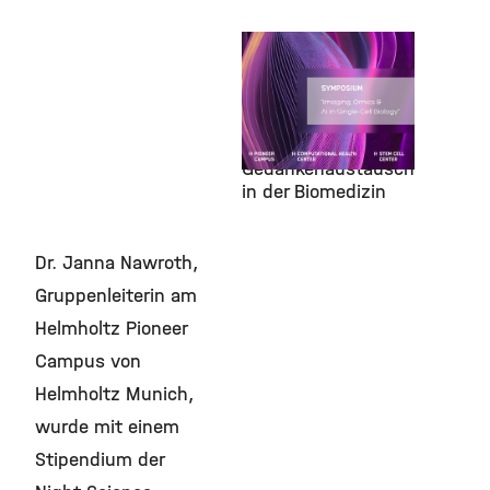
Pioneer Campus,
6.
November 2025
Von Zellen zu
Systemen: Ein
lebhafter
Gedankenaustausch
in der Biomedizin
Dr. Janna Nawroth,
Gruppenleiterin am
Helmholtz Pioneer
Campus von
Helmholtz Munich,
wurde mit einem
Stipendium der