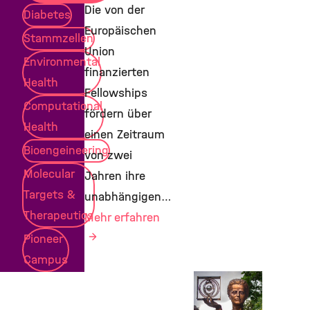
Die von der
Diabetes
Europäischen
Stammzellen
Union
Environmental
finanzierten
Health
Fellowships
Computational
fördern über
Health
einen Zeitraum
Bioengeineering
von zwei
Molecular
Jahren ihre
Targets &
unabhängigen…
Therapeutics
Mehr erfahren
Pioneer
Campus
Awards &
Grants,