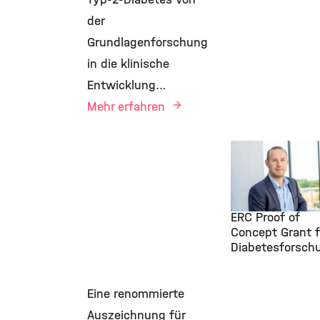
der
Grundlagenforschung
in die klinische
Entwicklung…
Mehr erfahren
Awards & Grant
Diabetes, IDR,
1.
Juli 2026
Heiko Lickert er
ERC Proof of
Concept Grant f
Diabetesforsch
Eine renommierte
Auszeichnung für