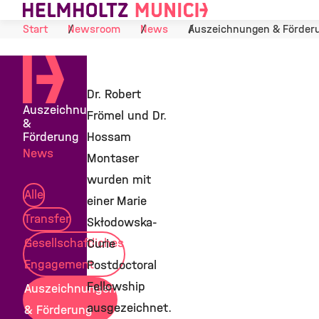
Skip to Content
Start
Newsroom
News
Auszeichnungen & Förder
Dr. Robert
Auszeichnungen
Frömel und Dr.
&
Förderung
Hossam
News
Montaser
wurden mit
Alle
einer Marie
Transfer
Skłodowska-
Gesellschaftliches
Curie
Engagement
Postdoctoral
Fellowship
Auszeichnungen
ausgezeichnet.
& Förderung