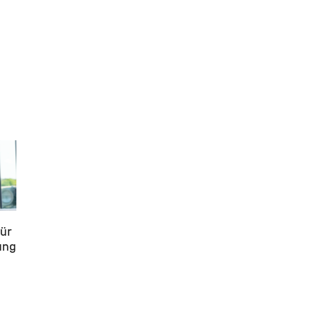
s,
hält
ür
ung