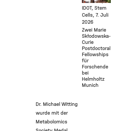
Diabetes,
IDOT, Stem
Cells,
7. Juli
2026
Zwei Marie
Skłodowska-
Curie
Postdoctoral
Fellowships
für
Forschende
bei
Helmholtz
Munich
Dr. Michael Witting
wurde mit der
Metabolomics
Society Medal