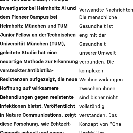
Investigator bei Helmholtz AI und
Verwandte Nachrichte
dem Pioneer Campus bei
Die menschliche
Helmholtz München und TUM
Gesundheit ist
Junior Fellow an der Technischen
eng mit der
Universität München (TUM),
Gesundheit
geleitete Studie hat eine
unserer Umwelt
neuartige Methode zur Erkennung
verbunden. Die
versteckter Antibiotika-
komplexen
Resistenzen aufgezeigt, die neue
Wechselwirkungen
Hoffnung auf wirksamere
zwischen ihnen
Behandlungen gegen resistente
sind bisher nicht
Infektionen bietet. Veröffentlicht
vollständig
in Nature Communications, zeigt
verstanden. Das
diese Forschung, wie Echtzeit-
Konzept von "One
Genomik schnell und genau