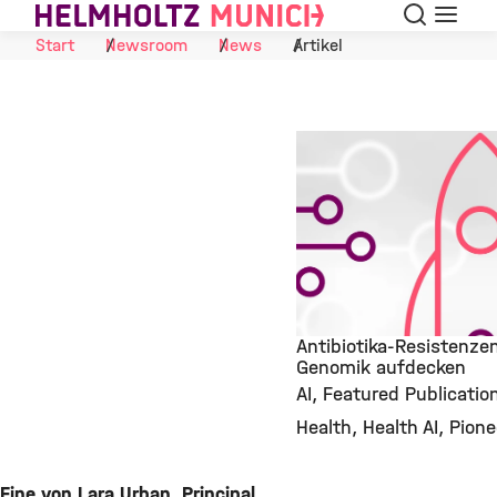
Suche
Navigat
Skip to Content
Start
Newsroom
News
Artikel
Antibiotika-Resistenzen
Genomik aufdecken
AI
Featured Publicatio
©
Health
Health AI
Pion
Eine von Lara Urban, Principal