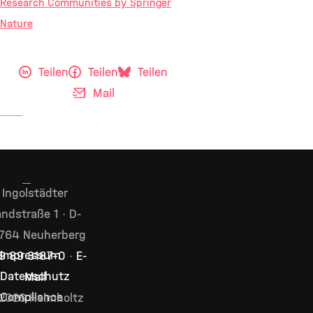
Research Communities by Springer
Nature
Teilen
Teilen
Teilen
Mail
Ingolstädter
ndstraße 1 · D-
764 Neuherberg
Impressum
9 89 3187–0
·
E-
Datenschutz
Mail
Compliance
2026 Helmholtz