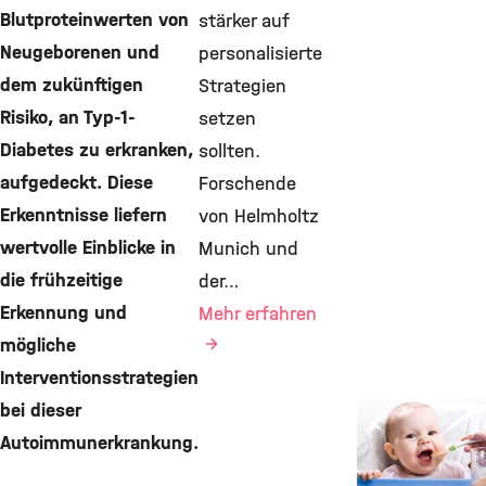
Blutproteinwerten von
stärker auf
Neugeborenen und
personalisierte
dem zukünftigen
Strategien
Risiko, an Typ-1-
setzen
Diabetes zu erkranken,
sollten.
aufgedeckt. Diese
Forschende
Erkenntnisse liefern
von Helmholtz
wertvolle Einblicke in
Munich und
die frühzeitige
der…
Erkennung und
Mehr erfahren
mögliche
Interventionsstrategien
bei dieser
New Research
Findings,
Autoimmunerkrankung.
Diabetes, IDF,