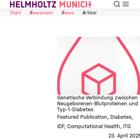
Suche
Navigat
Skip to Content
Start
Newsroom
News
Artikel
Genetische Verbindung zwischen
Neugeborenen-Blutproteinen und
Typ-1-Diabetes
©
Featured Publication
Diabetes
IDF
Computational Health
ITG
23. April 202