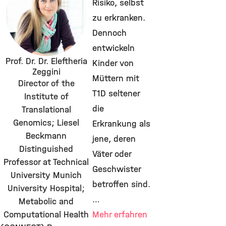
Risiko, selbst
zu erkranken.
Dennoch
entwickeln
Prof. Dr. Dr. Eleftheria
Kinder von
Zeggini
Müttern mit
Director of the
T1D seltener
Institute of
die
Translational
Genomics; Liesel
Erkrankung als
Beckmann
jene, deren
Distinguished
Väter oder
Professor at Technical
Geschwister
University Munich
betroffen sind.
University Hospital;
…
Metabolic and
Computational Health
Mehr erfahren