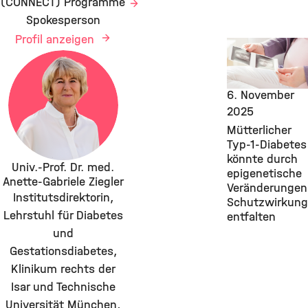
(CONNECT) Programme
Spokesperson
Profil anzeigen
New Research
Findings,
Diabetes, IDF,
6. November
2025
Mütterlicher
Typ-1-Diabetes
könnte durch
Univ.-Prof. Dr. med.
epigenetische
Anette-Gabriele Ziegler
Veränderungen
Institutsdirektorin,
Schutzwirkung
Lehrstuhl für Diabetes
entfalten
und
Gestationsdiabetes,
Klinikum rechts der
Isar und Technische
Universität München,