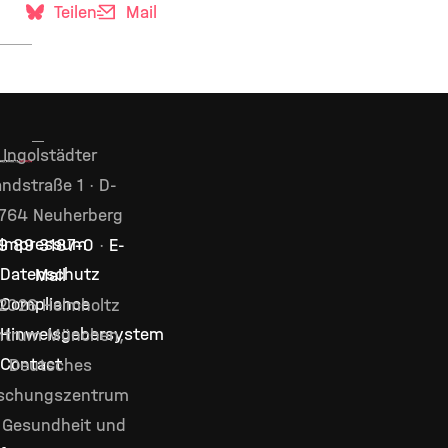
Teilen
Mail
Ingolstädter
ndstraße 1 · D-
764 Neuherberg
Impressum
9 89 3187–0
·
E-
Datenschutz
Mail
Compliance
2026 Helmholtz
Hinweisgebersystem
ntrum München,
Contact
Deutsches
schungszentrum
 Gesundheit und