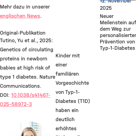
12. November
Mehr dazu in unserer
2025
englischen News
.
Neuer
Meilenstein au
dem Weg zur
Original-Publikation
personalisierte
Tutino, Yu et al., 2025:
Prävention von
Typ-1-Diabetes
Genetics of circulating
Kinder mit
proteins in newborn
einer
babies at high risk of
familiären
type 1 diabetes. Nature
Vorgeschichte
Communications.
von Typ-1-
DOI:
10.1038/s41467-
Diabetes (T1D)
025-58972-3
haben ein
deutlich
erhöhtes