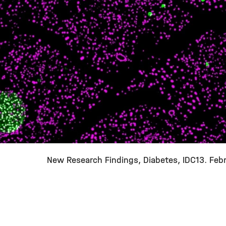
New Research Findings
Diabetes
IDC
13. Feb