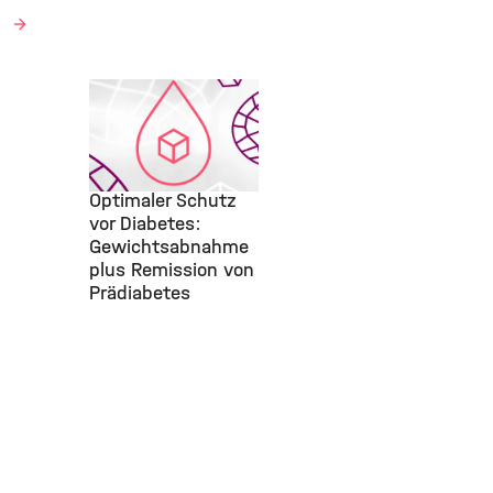
n
Featured
Publication,
Diabetes, IDM,
20.
Juni 2024
Optimaler Schutz
vor Diabetes:
Gewichtsabnahme
plus Remission von
Prädiabetes