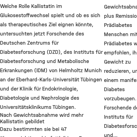
Welche Rolle Kallistatin im
Gewichtsabn
Glukosestoffwechsel spielt und ob es sich
plus Remissi
als therapeutisches Ziel eignen könnte,
Prädiabetes
untersuchten jetzt Forschende des
Menschen mi
Deutschen Zentrums für
Prädiabetes w
Diabetesforschung (DZD), des Instituts für
empfohlen, ih
Diabetesforschung und Metabolische
Gewicht zu
Erkrankungen (IDM) von Helmholtz Munich
reduzieren, 
an der Eberhard-Karls-Universität Tübingen
einem manife
und der Klinik für Endokrinologie,
Diabetes
Diabetologie und Nephrologie des
vorzubeugen.
Universitätsklinikums Tübingen.
Forschende d
Nach Gewichtsabnahme wird mehr
Instituts für
Kallistatin gebildet
Diabetesfors
Dazu bestimmten sie bei 47
und…