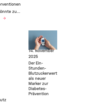
erventionen
 könnte zu…
n
New Research
Findings,
Diabetes, IDM,
14. November
2025
Der Ein-
Stunden-
Blutzuckerwert
als neuer
Marker zur
Diabetes-
Prävention
hutz