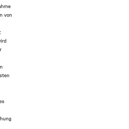
ahme
on von
t
ird
r
um
sten
es
chung