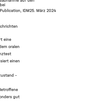
tsabnahme auf den
bei
Publication
IDM
25. März 2024
chrichten
t eine
dem oralen
nztest
siert einen
zustand –
Betroffene
onders gut