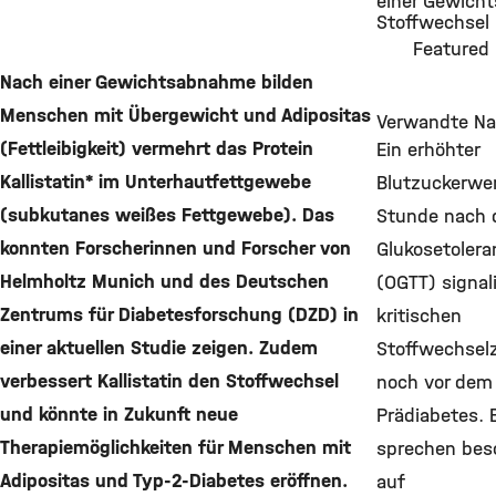
einer Gewich
Stoffwechsel 
©
Featured 
Nach einer Gewichtsabnahme bilden
Menschen mit Übergewicht und Adipositas
Verwandte Na
(Fettleibigkeit) vermehrt das Protein
Ein erhöhter
Kallistatin* im Unterhautfettgewebe
Blutzuckerwer
(subkutanes weißes Fettgewebe). Das
Stunde nach 
konnten Forscherinnen und Forscher von
Glukosetolera
Helmholtz Munich und des Deutschen
(OGTT) signali
Zentrums für Diabetesforschung (DZD) in
kritischen
einer aktuellen Studie zeigen. Zudem
Stoffwechsel
verbessert Kallistatin den Stoffwechsel
noch vor dem
und könnte in Zukunft neue
Prädiabetes. 
Therapiemöglichkeiten für Menschen mit
sprechen bes
Adipositas und Typ-2-Diabetes eröffnen.
auf