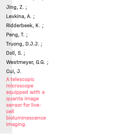
Jing, Z. ;
Levkina, A. ;
Ridderbeek, K. ;
Peng, T. ;
Truong, D.J.J. ;
Doll, S. ;
Westmeyer, G.G. ;
Cui, J.
A telescopic
microscope
equipped with a
quanta image
sensor for live-
cell
bioluminescence
imaging.