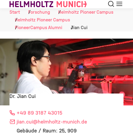
Suche
Navigat
Skip to Content
Start
Forschung
Helmholtz Pioneer Campus
Helmholtz Pioneer Campus
PioneerCampus Alumni
Jian Cui
Dr. Jian Cui
©
+49 89 3187 43015
jian.cui
@helmholtz-munich.de
Gebäude / Raum: 25, 909