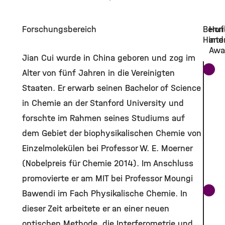
Forschungsbereich
Beruf
Hon
Hinte
and
Awa
Jian Cui wurde in China geboren und zog im
Alter von fünf Jahren in die Vereinigten
Staaten. Er erwarb seinen Bachelor of Science
in Chemie an der Stanford University und
forschte im Rahmen seines Studiums auf
dem Gebiet der biophysikalischen Chemie von
Einzelmolekülen bei Professor W. E. Moerner
(Nobelpreis für Chemie 2014). Im Anschluss
promovierte er am MIT bei Professor Moungi
Bawendi im Fach Physikalische Chemie. In
dieser Zeit arbeitete er an einer neuen
optischen Methode, die Interferometrie und