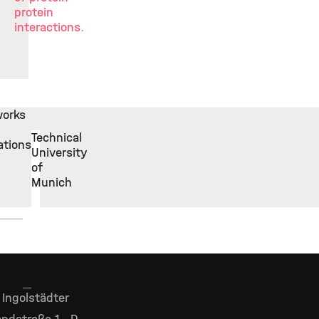
protein
interactions.
orks
Technical
iations
University
of
Munich
Ingolstädter