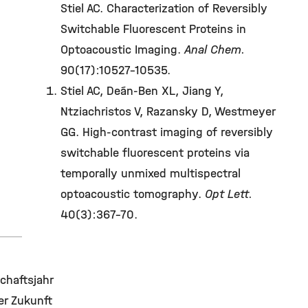
Stiel AC. Characterization of Reversibly
Switchable Fluorescent Proteins in
Optoacoustic Imaging.
Anal Chem.
90(17):10527-10535.
Stiel AC, Deán-Ben XL, Jiang Y,
Ntziachristos V, Razansky D, Westmeyer
GG. High-contrast imaging of reversibly
switchable fluorescent proteins via
temporally unmixed multispectral
optoacoustic tomography.
Opt Lett.
40(3):367-70.