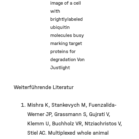
image of a cell
with
brightlylabeled
ubiquitin
molecules busy
marking target
proteins for
degradation Von
Justlight
Weiterführende Literatur
Mishra K, Stankevych M, Fuenzalida-
Werner JP, Grassmann S, Gujrati V,
Klemm U, Buchholz VR, Ntziachristos V,
Stiel AC. Multiplexed whole animal