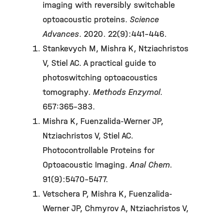
imaging with reversibly switchable
optoacoustic proteins.
Science
Advances
. 2020. 22(9):441-446.
Stankevych M, Mishra K, Ntziachristos
V, Stiel AC. A practical guide to
photoswitching optoacoustics
tomography.
Methods Enzymol.
657:365-383.
Mishra K, Fuenzalida-Werner JP,
Ntziachristos V, Stiel AC.
Photocontrollable Proteins for
Optoacoustic Imaging.
Anal Chem.
91(9):5470-5477.
Vetschera P, Mishra K, Fuenzalida-
Werner JP, Chmyrov A, Ntziachristos V,