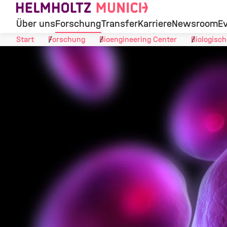
Skip to Content
Über uns
Forschung
Transfer
Karriere
Newsroom
E
Start
Forschung
Bioengineering Center
Biologisc