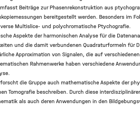
 umfasst Beiträge zur Phasenrekonstruktion aus ptychogra
skopiemessungen bereitgestellt werden. Besonders im Fo
nverse Multislice- und polychromatische Ptychografie.
ische Aspekte der harmonischen Analyse für die Datenanal
eiten und die damit verbundenen Quadraturformeln für Di
ärliche Approximation von Signalen, die auf verschieden
thematischen Rahmenwerke haben verschiedene Anwendung
yse.
rforscht die Gruppe auch mathematische Aspekte der phys
hen Tomografie beschreiben. Durch diese interdisziplinä
hematik als auch deren Anwendungen in den Bildgebungs