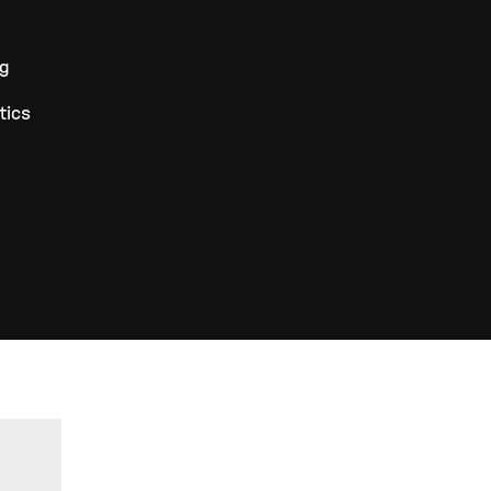
ng
tics