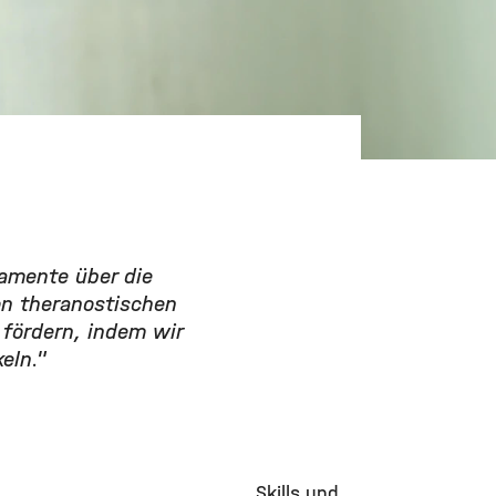
kamente über die
on theranostischen
 fördern, indem wir
eln."
Skills und