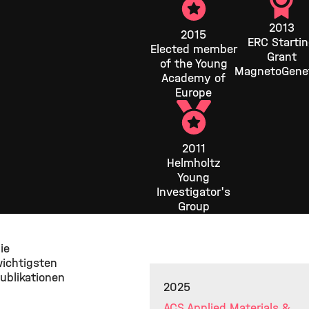
2013
2015
ERC Starti
Elected member
Grant
of the Young
MagnetoGene
Academy of
Europe
2011
Helmholtz
Young
Investigator's
Group
ie
ichtigsten
ublikationen
2025
ACS Applied Materials &