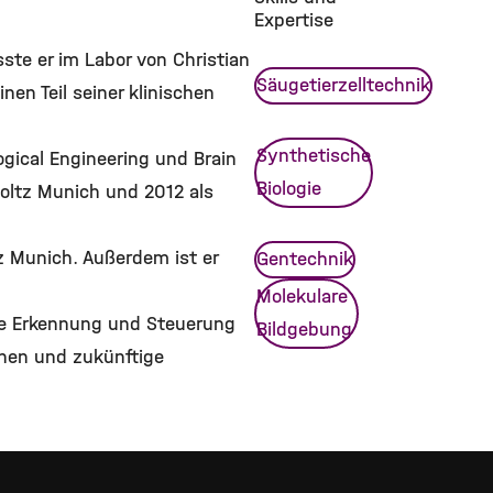
Expertise
ste er im Labor von Christian
Säugetierzelltechnik
en Teil seiner klinischen
Synthetische
ogical Engineering und Brain
Biologie
oltz Munich und 2012 als
tz Munich. Außerdem ist er
Gentechnik
Molekulare
are Erkennung und Steuerung
Bildgebung
chen und zukünftige