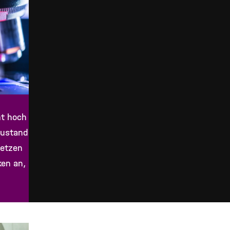
ht hoch
Zustand
setzen
ken an,