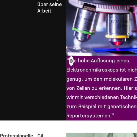
über seine
Arbeit
"Die hohe Auflösung eines
©
Elektronenmikroskops ist nic
genug, um den molekularen 
von Zellen zu erkennen. Hier 
wir mit verschiedenen Techni
zum Beispiel mit genetischen
Reportersystemen."
Professionelle
Gil