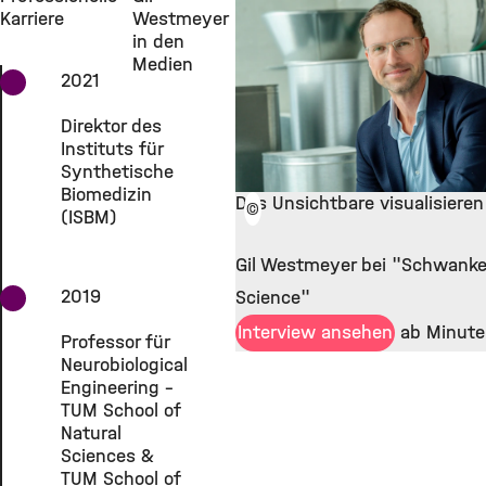
Karriere
Westmeyer
in den
Medien
2021
Direktor des
Instituts für
Synthetische
Biomedizin
Das Unsichtbare visualisieren
©
(ISBM)
Gil Westmeyer bei "Schwank
2019
Science"
Interview ansehen
ab Minute
Professor für
Neurobiological
Engineering -
TUM School of
Natural
Sciences &
TUM School of