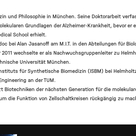
in und Philosophie in München. Seine Doktorarbeit verfas
ekularen Grundlagen der Alzheimer-Krankheit, bevor er ein
ical School erhielt.
doc bei Alan Jasanoff am M.I.T. in den Abteilungen für Biol
r 2011 wechselte er als Nachwuchsgruppenleiter zu Helmh
chnische Universität München.
s Instituts für Synthetische Biomedizin (ISBM) bei Helmhol
 Engineering an der TUM.
t Biotechniken der nächsten Generation für die molekul
e, um die Funktion von Zellschaltkreisen rückgängig zu ma