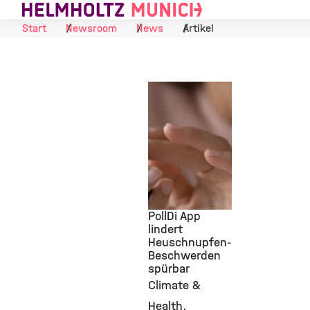
Skip to Content
Start
Newsroom
News
Artikel
PollDi App
lindert
Heuschnupfen-
©
Beschwerden
spürbar
Climate &
Health