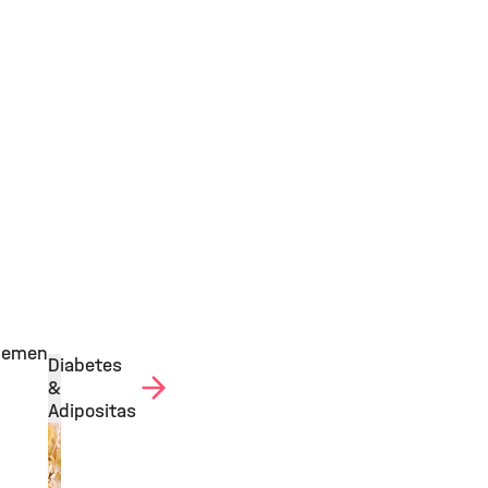
hemen
Diabetes
&
Adipositas