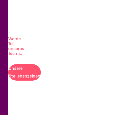
Neue
Herausforderung
gesucht?
Werde
Teil
unseres
Teams.
Unsere
Stellenanzeigen