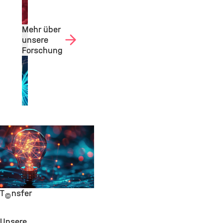
Mehr über
unsere
Forschung
Transfer
©
Unsere