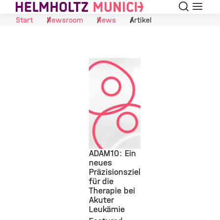
Suche
Navigat
Skip to Content
Start
Newsroom
News
Artikel
ADAM10: Ein
neues
Präzisionsziel
©
für die
Therapie bei
Akuter
Leukämie