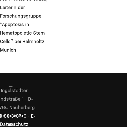
Leiterin der
Forschungsgruppe
“Apoptosis in
Hematopoietic Stem
Cells” bei Helmholtz
Munich
Ingolstädter
ndstraße 1 · D-
764 Neuherberg