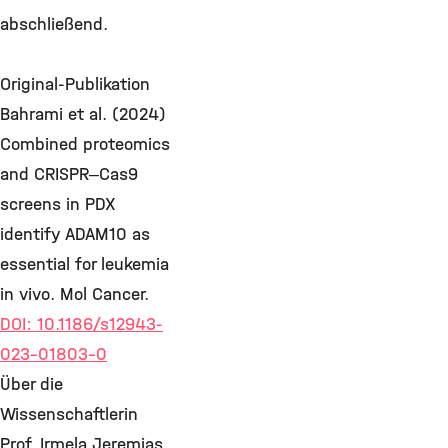
abschließend.
Original-Publikation
Bahrami et al. (2024)
Combined proteomics
and CRISPR‒Cas9
screens in PDX
identify ADAM10 as
essential for leukemia
in vivo. Mol Cancer.
DOI: 10.1186/s12943-
023-01803-0
Über die
Wissenschaftlerin
Prof. Irmela Jeremias,