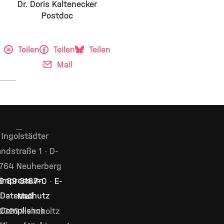
Dr. Doris Kaltenecker
Postdoc
Teilen
Teilen
Teilen
Mail
Ingolstädter
ndstraße 1 · D-
764 Neuherberg
Impressum
9 89 3187–0
·
E-
Datenschutz
Mail
Compliance
2026 Helmholtz