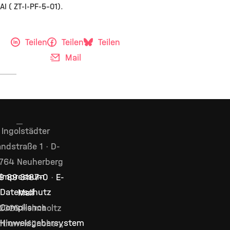
AI ( ZT-I-PF-5-01).
Teilen
Teilen
Teilen
Mail
Ingolstädter
ndstraße 1 · D-
764 Neuherberg
Impressum
9 89 3187–0
·
E-
Datenschutz
Mail
Compliance
2026 Helmholtz
Hinweisgebersystem
ntrum München,