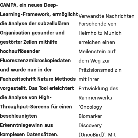
CAMPA, ein neues Deep-
Learning-Framework, ermöglicht
Verwandte Nachrichten
die Analyse der subzellulären
Forschende von
Organisation gesunder und
Helmholtz Munich
gestörter Zellen mithilfe
erreichen einen
hochauflösender
Meilenstein auf
Fluoreszenzmikroskopiedaten
dem Weg zur
und wurde nun in der
Präzisionsmedizin
Fachzeitschrift Nature Methods
mit ihrer
vorgestellt. Das Tool erleichtert
Entwicklung des
die Analyse von High-
Rahmenwerks
Throughput-Screens für einen
'Oncology
beschleunigten
Biomarker
Erkenntnisgewinn aus
Discovery
komplexen Datensätzen.
(OncoBird)'. Mit