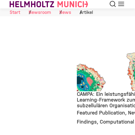
Suche
Navigat
Skip to Content
Start
Newsroom
News
Artikel
CAMPA: Ein leistungsfäh
Learning-Framework zum
subzellulären Organisati
©
Featured Publication
Ne
Findings
Computational