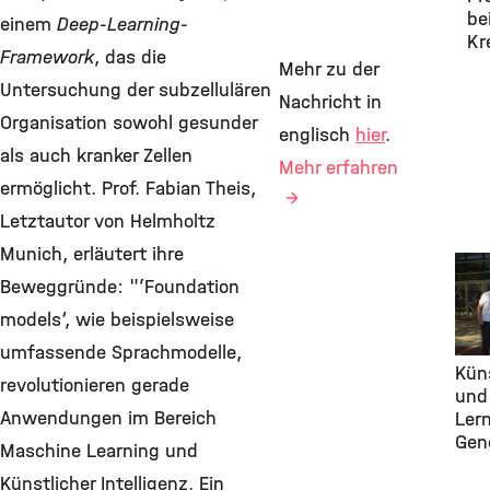
be
einem
Deep-Learning-
Kr
Framework
, das die
Mehr zu der
Untersuchung der subzellulären
Nachricht in
Organisation sowohl gesunder
englisch
hier
.
als auch kranker Zellen
Mehr erfahren
ermöglicht. Prof. Fabian Theis,
Letztautor von Helmholtz
Munich, erläutert ihre
Awa
Beweggründe: "’Foundation
Com
Hea
models‘, wie beispielsweise
202
umfassende Sprachmodelle,
Küns
revolutionieren gerade
und
Anwendungen im Bereich
Lern
Gen
Maschine Learning und
Künstlicher Intelligenz. Ein