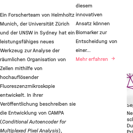
diesem
innovativen
Ein Forscherteam von Helmholtz
Ansatz können
Munich, der Universität Zürich
Biomarker zur
und der UNSW in Sydney hat ein
Entscheidung von
leistungsfähiges neues
einer…
Werkzeug zur Analyse der
Mehr erfahren
räumlichen Organisation von
Zellen mithilfe von
AI
hochauflösender
Pu
Fluoreszenzmikroskopie
Co
entwickelt. In ihrer
He
Veröffentlichung beschreiben sie
Se
die Entwicklung von CAMPA
Ne
sc
(
Conditional Autoencoder for
Du
Multiplexed Pixel Analysis
),
Pr