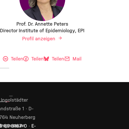
Prof. Dr. Annette Peters
Director Institute of Epidemiology, EPI
Profil anzeigen
Teilen
Teilen
Teilen
Mail
Ingolstädter
ndstraße 1 · D-
764 Neuherberg
Impressum
9 89 3187–0
·
E-