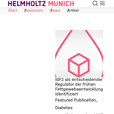
Suche
Navigat
Skip to Content
Start
Newsroom
News
Artikel
IGF2 als entscheidender
Regulator der frühen
Fettgewebeentwicklung
©
identifiziert
Featured Publication
Diabetes