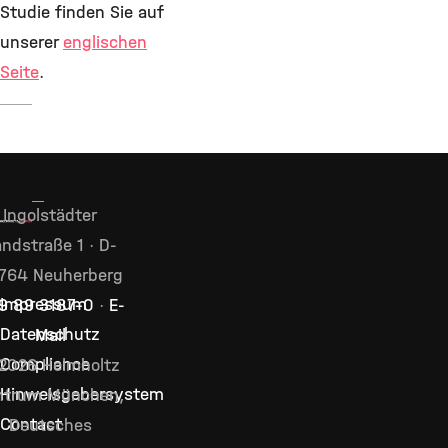
Studie finden Sie auf
unserer
englischen
Seite
.
Ingolstädter
ndstraße 1 · D-
764 Neuherberg
Impressum
9 89 3187–0
·
E-
Datenschutz
Mail
Compliance
2026 Helmholtz
Hinweisgebersystem
ntrum München,
Contact
Deutsches