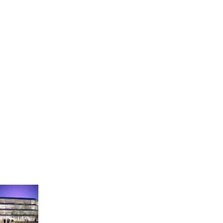
 Campus,
2023
 der