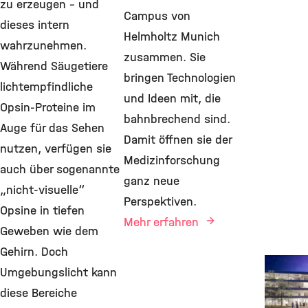
zu erzeugen – und
Campus von
dieses intern
Helmholtz Munich
wahrzunehmen.
zusammen. Sie
Während Säugetiere
bringen Technologien
lichtempfindliche
und Ideen mit, die
Opsin-Proteine im
bahnbrechend sind.
Auge für das Sehen
Damit öffnen sie der
nutzen, verfügen sie
Medizinforschung
auch über sogenannte
ganz neue
„nicht-visuelle“
Perspektiven.
Opsine in tiefen
Mehr erfahren
Geweben wie dem
Gehirn. Doch
Pioneer
Umgebungslicht kann
6. Juli 
diese Bereiche
Pioniere