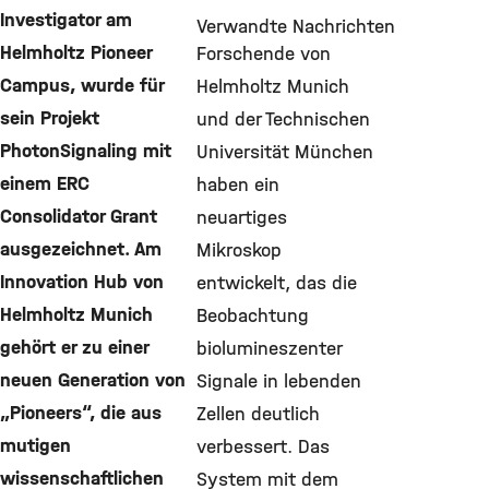
Investigator am
Verwandte Nachrichten
Helmholtz Pioneer
Forschende von
Campus, wurde für
Helmholtz Munich
sein Projekt
und der Technischen
PhotonSignaling mit
Universität München
einem ERC
haben ein
Consolidator Grant
neuartiges
ausgezeichnet. Am
Mikroskop
Innovation Hub von
entwickelt, das die
Helmholtz Munich
Beobachtung
gehört er zu einer
biolumineszenter
neuen Generation von
Signale in lebenden
„Pioneers“, die aus
Zellen deutlich
mutigen
verbessert. Das
wissenschaftlichen
System mit dem