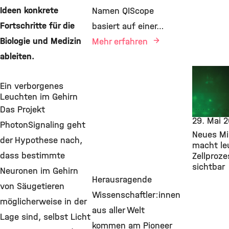
Ideen konkrete
Namen QIScope
Fortschritte für die
basiert auf einer…
Biologie und Medizin
Mehr erfahren
ableiten.
New Res
Findings,
Ein verborgenes
Bioengine
Leuchten im Gehirn
Pioneer 
Das Projekt
29. Mai 
PhotonSignaling geht
Neues Mi
der Hypothese nach,
macht le
dass bestimmte
Zellproze
sichtbar
Neuronen im Gehirn
Herausragende
von Säugetieren
Wissenschaftler:innen
möglicherweise in der
aus aller Welt
Lage sind, selbst Licht
kommen am Pioneer