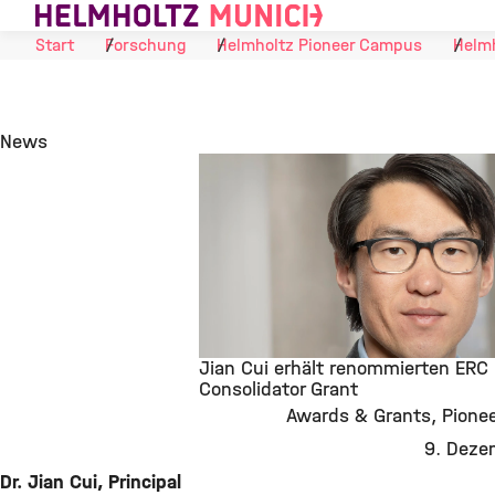
Skip to Content
Start
Forschung
Helmholtz Pioneer Campus
Helm
News
Jian Cui erhält renommierten ERC
Consolidator Grant
Awards & Grants
Pione
©
9. Deze
Dr. Jian Cui, Principal