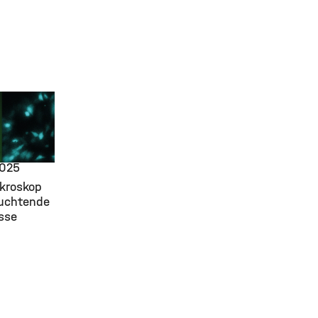
earch
ering,
Campus,
2025
kroskop
uchtende
sse