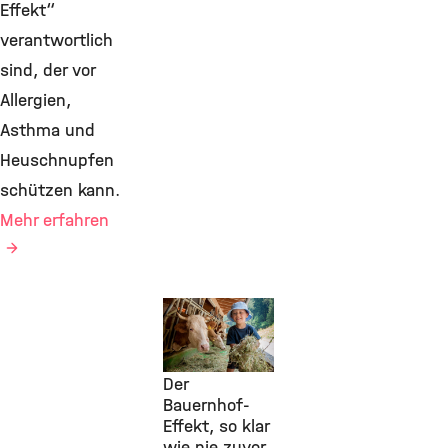
Effekt“
verantwortlich
sind, der vor
Allergien,
Asthma und
Heuschnupfen
schützen kann.
Mehr erfahren
Environmental
Health, IAP,
29. Juli 2026
Der
Bauernhof-
Effekt, so klar
wie nie zuvor