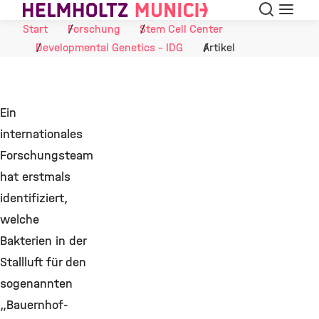
Suche
Navigat
Skip to Content
Start
Forschung
Stem Cell Center
Developmental Genetics - IDG
Artikel
Ein
internationales
Forschungsteam
hat erstmals
identifiziert,
welche
Bakterien in der
Stallluft für den
sogenannten
„Bauernhof-