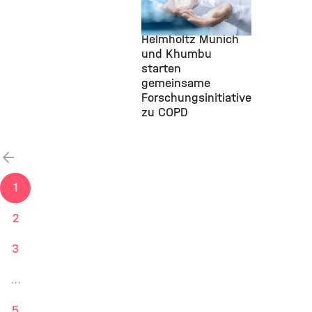
Health, LHI,
17. Juli
2026
Helmholtz Munich
und Khumbu
starten
gemeinsame
Forschungsinitiative
zu COPD
vorherige
1
2
3
...
5