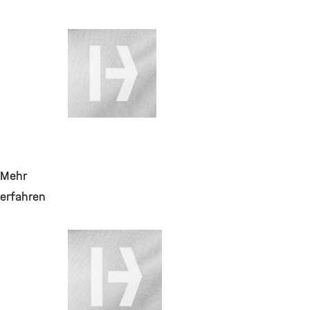
28. Juli 2026
Laborreagenzien
Mehr
erfahren
28. Juli 2026
Helium flüssig
bis 170LF,
Produktzuschlag,
GGVSE&Maut zuf.