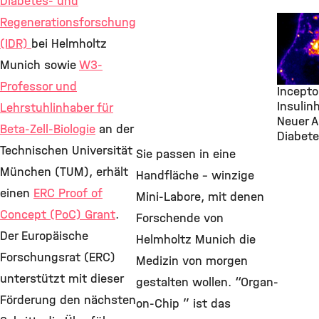
Diabetes- und
Transfe
Regenerationsforschung
Researc
(IDR)
bei Helmholtz
Diabete
Munich sowie
W3-
Novemb
Professor und
Incepto
Insulin
Lehrstuhlinhaber für
Neuer A
Beta-Zell-Biologie
an der
Diabete
Technischen Universität
Sie passen in eine
München (TUM), erhält
Handfläche – winzige
einen
ERC Proof of
Mini-Labore, mit denen
Concept (PoC) Grant
.
Forschende von
Der Europäische
Helmholtz Munich die
Forschungsrat (ERC)
Medizin von morgen
unterstützt mit dieser
gestalten wollen. “Organ-
Förderung den nächsten
on-Chip ” ist das