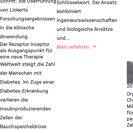
Schritt: die Überführung
Schlüsselwort. Der Ansatz
von Lickerts
kombiniert
Forschungsergebnissen
Ingenieurswissenschaften
in die klinische
und biologische Ansätze
Anwendung.
und…
Der Rezeptor Inceptor
Mehr erfahren
als Ausgangspunkt für
eine neue Therapie
Weltweit steigt die Zahl
Pi
C
der Menschen mit
Se
Diabetes. Im Zuge einer
20
Diabetes-Erkrankung
Or
verlieren die
Ch
Mi
insulinproduzierenden
fü
Zellen der
pe
Ze
Bauchspeicheldrüse