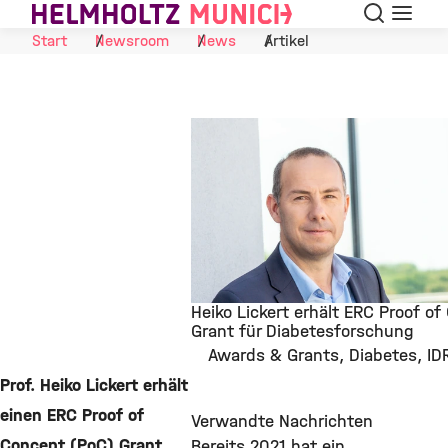
Suche
Navigat
Skip to Content
Start
Newsroom
News
Artikel
Heiko Lickert erhält ERC Proof o
Grant für Diabetesforschung
Awards & Grants
Diabetes
ID
©
Prof. Heiko Lickert erhält
einen ERC Proof of
Verwandte Nachrichten
Concept (PoC) Grant
Bereits 2021 hat ein