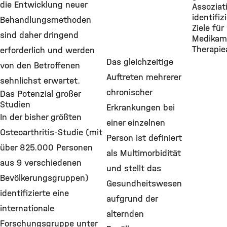
die Entwicklung neuer
Assoziat
identifiz
Behandlungsmethoden
Ziele für
sind daher dringend
Medikam
Therapie
erforderlich und werden
Das gleichzeitige
von den Betroffenen
Auftreten mehrerer
sehnlichst erwartet.
chronischer
Das Potenzial großer
Studien
Erkrankungen bei
In der bisher größten
einer einzelnen
Osteoarthritis-Studie (mit
Person ist definiert
über 825.000 Personen
als Multimorbidität
aus 9 verschiedenen
und stellt das
Bevölkerungsgruppen)
Gesundheitswesen
identifizierte eine
aufgrund der
internationale
alternden
Forschungsgruppe unter