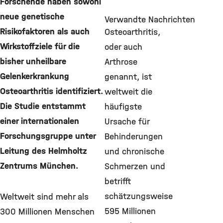
Forschende haben sowohl
neue genetische
Verwandte Nachrichten
Risikofaktoren als auch
Osteoarthritis,
Wirkstoffziele für die
oder auch
bisher unheilbare
Arthrose
Gelenkerkrankung
genannt, ist
Osteoarthritis identifiziert.
weltweit die
Die Studie entstammt
häufigste
einer internationalen
Ursache für
Forschungsgruppe unter
Behinderungen
Leitung des Helmholtz
und chronische
Zentrums München.
Schmerzen und
betrifft
schätzungsweise
Weltweit sind mehr als
595 Millionen
300 Millionen Menschen