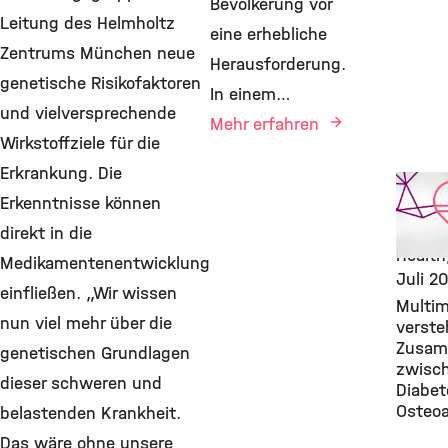
Bevölkerung vor
Leitung des Helmholtz
eine erhebliche
Zentrums München neue
Herausforderung.
genetische Risikofaktoren
In einem…
und vielversprechende
Mehr erfahren
Wirkstoffziele für die
Erkrankung. Die
Featur
Erkenntnisse können
Public
Compu
direkt in die
Health
Medikamentenentwicklung
Juli 2
einfließen. „Wir wissen
Multim
nun viel mehr über die
verste
Zusa
genetischen Grundlagen
zwisch
dieser schweren und
Diabet
Osteoa
belastenden Krankheit.
Das wäre ohne unsere