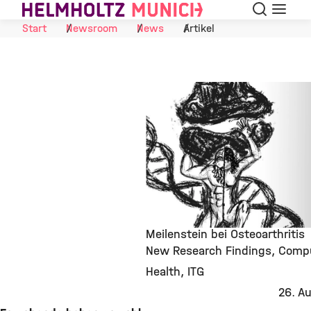
Suche
Navigat
Skip to Content
Start
Newsroom
News
Artikel
Meilenstein bei Osteoarthritis
New Research Findings
Compu
©
Health
ITG
26. A