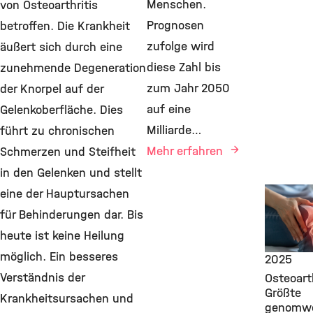
Menschen.
von Osteoarthritis
Prognosen
betroffen. Die Krankheit
zufolge wird
äußert sich durch eine
diese Zahl bis
zunehmende Degeneration
zum Jahr 2050
der Knorpel auf der
auf eine
Gelenkoberfläche. Dies
Milliarde…
führt zu chronischen
Mehr erfahren
Schmerzen und Steifheit
in den Gelenken und stellt
New Res
eine der Hauptursachen
Findings
für Behinderungen dar. Bis
Computa
heute ist keine Heilung
Health, 
möglich. Ein besseres
2025
Verständnis der
Osteoarth
Größte
Krankheitsursachen und
genomwe