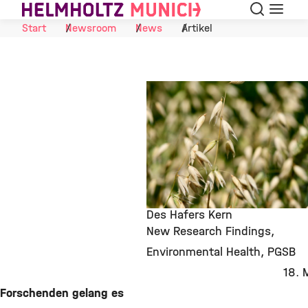
Suche
Navigat
Skip to Content
Start
Newsroom
News
Artikel
Des Hafers Kern
New Research Findings
©
Environmental Health
PGSB
18. 
Forschenden gelang es