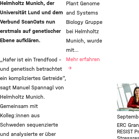
Helmholtz Munich, der
Plant Genome
Universität Lund und dem
and Systems
Verbund ScanOats nun
Biology Gruppe
erstmals auf genetischer
bei Helmholtz
Ebene aufklären.
Munich, wurde
mit…
Mehr erfahren
„Hafer ist ein Trendfood –
und genetisch betrachtet
ein kompliziertes Getreide“,
Awards 
sagt Manuel Spannagl von
Grants,
Helmholtz Munich.
Environm
Gemeinsam mit
Health, 
Kolleg:innen aus
Septemb
Schweden sequenzierte
ERC Gran
RESIST Pr
und analysierte er über
Stressre