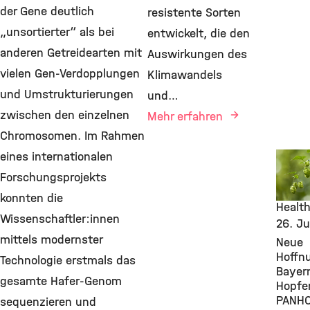
der Gene deutlich
resistente Sorten
„unsortierter“ als bei
entwickelt, die den
anderen Getreidearten mit
Auswirkungen des
vielen Gen-Verdopplungen
Klimawandels
und Umstrukturierungen
und…
zwischen den einzelnen
Mehr erfahren
Chromosomen. Im Rahmen
eines internationalen
Award
Grants
Forschungsprojekts
Envir
konnten die
Health
Wissenschaftler:innen
26. Ju
mittels modernster
Neue
Hoffn
Technologie erstmals das
Bayer
gesamte Hafer-Genom
Hopfe
PANH
sequenzieren und