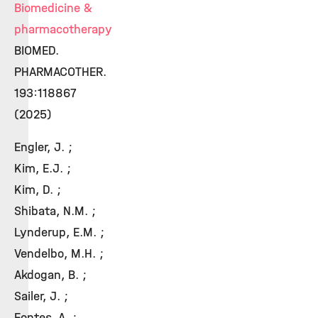
Biomedicine &
pharmacotherapy
BIOMED.
PHARMACOTHER.
193:118867
(2025)
Engler, J. ;
Kim, E.J. ;
Kim, D. ;
Shibata, N.M. ;
Lynderup, E.M. ;
Vendelbo, M.H. ;
Akdogan, B. ;
Sailer, J. ;
Fontes, A. ;