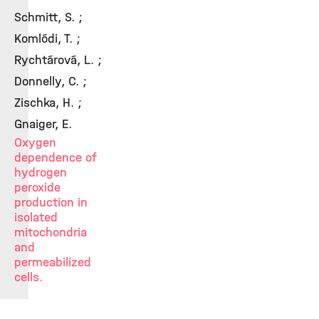
Schmitt, S. ;
Komlódi, T. ;
Rychtárová, L. ;
Donnelly, C. ;
Zischka, H. ;
Gnaiger, E.
Oxygen
dependence of
hydrogen
peroxide
production in
isolated
mitochondria
and
permeabilized
cells.