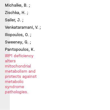
Michalke, B. ;
Zischka, H. ;
Sailer, J. ;
Venkataramani, V. ;
Iliopoulos, O. ;
Sweeney, G. ;
Pantopoulos, K.
IRP1 deficiency
alters
mitochondrial
metabolism and
protects against
metabolic
syndrome
pathologies.