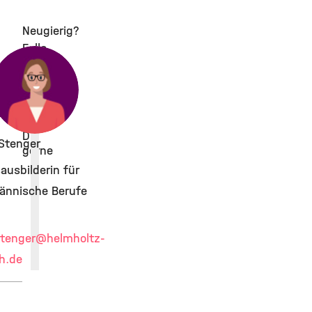
Neugierig?
Falls
Du
noch
Fragen
hast,
hilft
Dir
Stenger
gerne
ausbilderin für
ännische Berufe
stenger
@helmholtz-
h.de