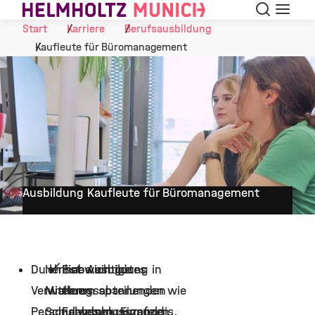
Suche
Navigat
Skip to Content
Start
Karriere
Berufsausbildung
Kaufleute für Büromanagement
Ausbildung Kaufleute für Büromanagement
Du lernst wichtige
Ich habe ein gutes
Eine Ausbildung in
Verwaltungsabteilungen wie
Mittleres
einem spannenden
Personalwesen, Finanzen
Schulabschlusszeugnis,
Forschungsumfeld