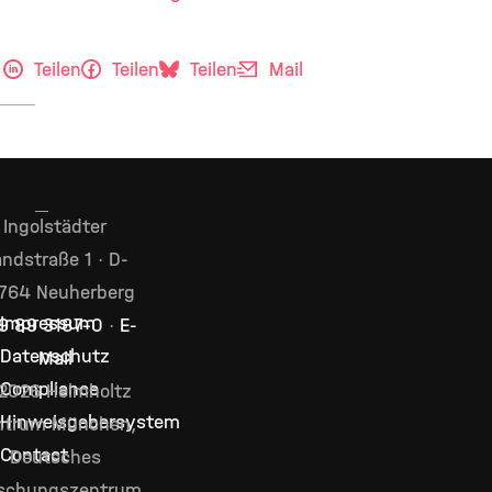
Teilen
Teilen
Teilen
Mail
Ingolstädter
ndstraße 1 · D-
764 Neuherberg
Impressum
9 89 3187–0
·
E-
Datenschutz
Mail
Compliance
2026 Helmholtz
Hinweisgebersystem
ntrum München,
Contact
Deutsches
schungszentrum