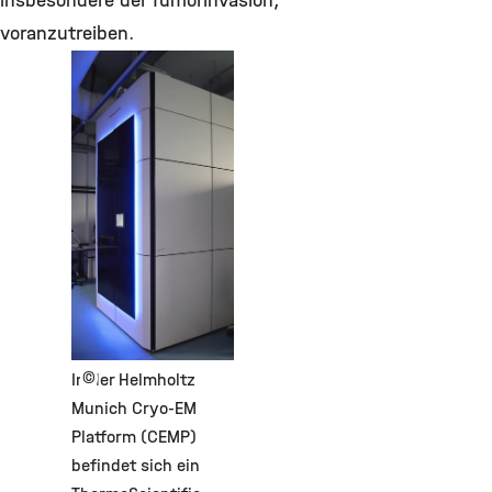
insbesondere der Tumorinvasion,
voranzutreiben.
©
In der Helmholtz
Munich Cryo-EM
Platform (CEMP)
befindet sich ein