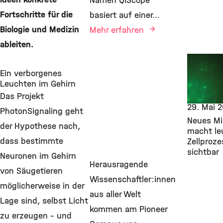
Namen QIScope
Fortschritte für die
basiert auf einer…
Biologie und Medizin
Mehr erfahren
ableiten.
New Res
Findings,
Ein verborgenes
Bioengine
Leuchten im Gehirn
Pioneer 
Das Projekt
29. Mai 
PhotonSignaling geht
Neues Mi
der Hypothese nach,
macht le
dass bestimmte
Zellproze
sichtbar
Neuronen im Gehirn
Herausragende
von Säugetieren
Wissenschaftler:innen
möglicherweise in der
aus aller Welt
Lage sind, selbst Licht
kommen am Pioneer
zu erzeugen – und