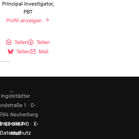
Principal Investigator,
PBT
Profil anzeigen
Teilen
Teilen
Teilen
Mail
Ingolstädter
ndstraße 1 · D-
764 Neuherberg
Impressum
9 89 3187–0
·
E-
Datenschutz
Mail