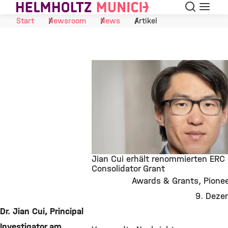
Suche
Navigat
Skip to Content
Start
Newsroom
News
Artikel
Jian Cui erhält renommierten ERC
Consolidator Grant
Awards & Grants
Pione
©
9. Deze
Dr. Jian Cui, Principal
Investigator am