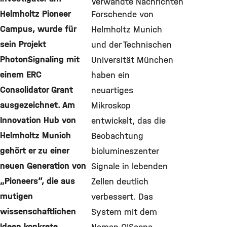
Verwandte Nachrichten
Helmholtz Pioneer
Forschende von
Campus, wurde für
Helmholtz Munich
sein Projekt
und der Technischen
PhotonSignaling mit
Universität München
einem ERC
haben ein
Consolidator Grant
neuartiges
ausgezeichnet. Am
Mikroskop
Innovation Hub von
entwickelt, das die
Helmholtz Munich
Beobachtung
gehört er zu einer
biolumineszenter
neuen Generation von
Signale in lebenden
„Pioneers“, die aus
Zellen deutlich
mutigen
verbessert. Das
wissenschaftlichen
System mit dem
Ideen konkrete