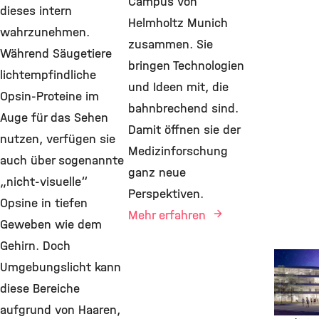
Campus von
dieses intern
Helmholtz Munich
wahrzunehmen.
zusammen. Sie
Während Säugetiere
bringen Technologien
lichtempfindliche
und Ideen mit, die
Opsin-Proteine im
bahnbrechend sind.
Auge für das Sehen
Damit öffnen sie der
nutzen, verfügen sie
Medizinforschung
auch über sogenannte
ganz neue
„nicht-visuelle“
Perspektiven.
Opsine in tiefen
Mehr erfahren
Geweben wie dem
Gehirn. Doch
Pioneer
Umgebungslicht kann
6. Juli 
diese Bereiche
Pioniere
zukünft
aufgrund von Haaren,