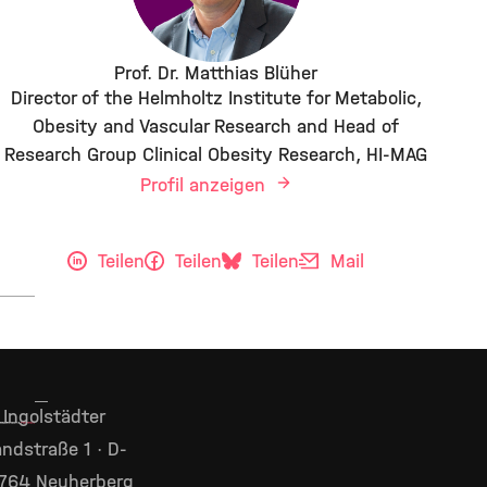
Prof. Dr. Matthias Blüher
Director of the Helmholtz Institute for Metabolic,
Obesity and Vascular Research and Head of
Research Group Clinical Obesity Research, HI-MAG
Profil anzeigen
Teilen
Teilen
Teilen
Mail
Ingolstädter
ndstraße 1 · D-
764 Neuherberg