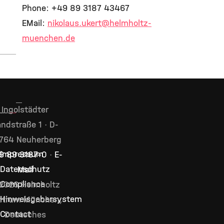
Phone: +49 89 3187 43467
EMail:
nikolaus.ukert
@helmholtz-
muenchen.de
Ingolstädter
ndstraße 1 · D-
764 Neuherberg
Impressum
9 89 3187–0
·
E-
Datenschutz
Mail
Compliance
2026 Helmholtz
Hinweisgebersystem
ntrum München,
Contact
Deutsches