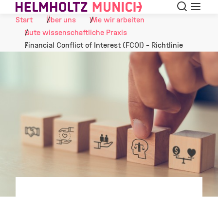
Suche
Navigat
Skip to Content
Start
Über uns
Wie wir arbeiten
Gute wissenschaftliche Praxis
Financial Conflict of Interest (FCOI) - Richtlinie
©