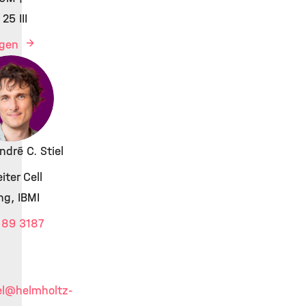
25 III
igen
André C. Stiel
iter Cell
ng, IBMI
 89 3187
l
@helmholtz-