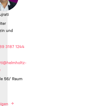
ujrati
ter
zin und
89 3187 1244
ti
@helmholtz-
e
de 56/ Raum
n
eigen