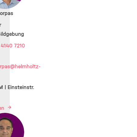
Gorpas
r
bildgebung
 4140 7210
orpas
@helmholtz-
 | Einsteinstr.
gen