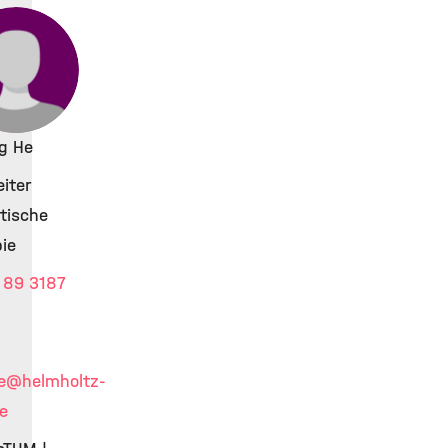
ng He
iter
tische
ie
 89 3187
e
@helmholtz-
e