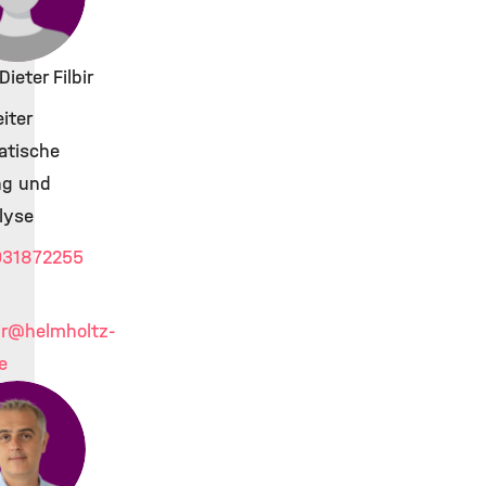
Dieter Filbir
iter
tische
ng und
lyse
31872255
ir
@helmholtz-
e