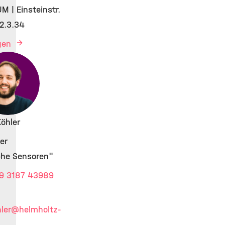
M | Einsteinstr.
2.3.34
igen
Köhler
er
che Sensoren"
9 3187 43989
ler
@helmholtz-