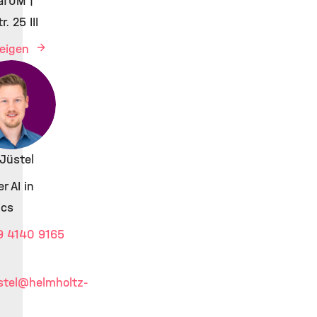
aTUM |
r. 25 III
zeigen
 Jüstel
r AI in
ics
9 4140 9165
stel
@helmholtz-