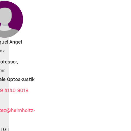
iguel Angel
tez
rofessor,
er
ale Optoakustik
9 4140 9018
tez
@helmholtz-
TUM |