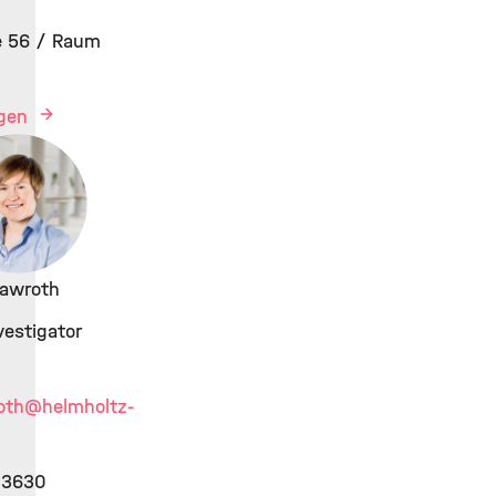
 56 / Raum
igen
Nawroth
vestigator
oth
@helmholtz-
g 3630