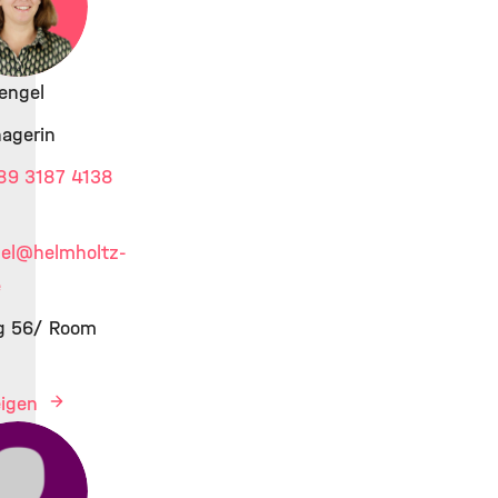
Bengel
agerin
89 3187 4138
el
@helmholtz-
e
ng 56/ Room
eigen