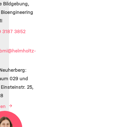
e Bildgebung,
 Bioengineering
MI
9 3187 3852
ibmi
@helmholtz-
Neuherberg:
Raum 029 und
Einsteinstr. 25,
28
igen