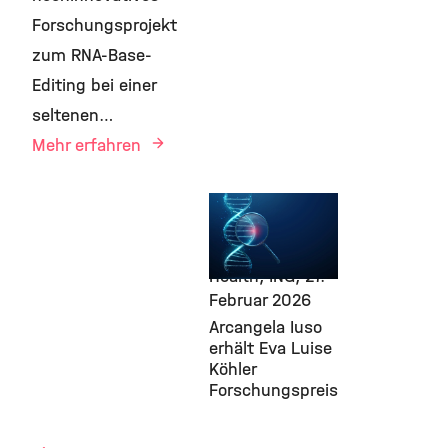
Forschungsprojekt
zum RNA-Base-
Editing bei einer
seltenen…
Mehr erfahren
Awards &
Grants,
Computational
Health, ING,
27.
Februar 2026
Arcangela Iuso
erhält Eva Luise
Köhler
Forschungspreis