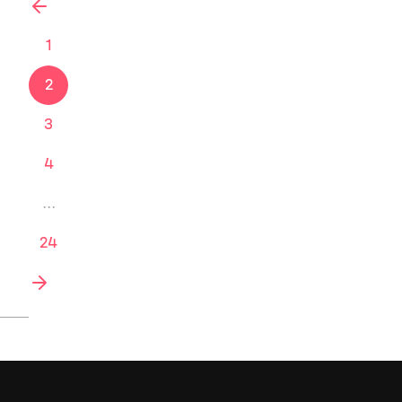
vorherige
1
2
3
4
...
24
nächste