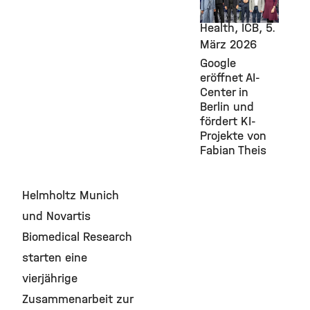
Computational
Health, ICB,
5.
März 2026
Google
eröffnet AI-
Center in
Berlin und
fördert KI-
Projekte von
Fabian Theis
Helmholtz Munich
und Novartis
Biomedical Research
starten eine
vierjährige
Zusammenarbeit zur