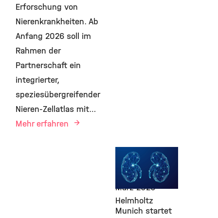
Erforschung von
Nierenkrankheiten. Ab
Anfang 2026 soll im
Rahmen der
Partnerschaft ein
integrierter,
speziesübergreifender
Nieren-Zellatlas mit…
Mehr erfahren
AI, Transfer,
Computational
Health, ICB,
5.
März 2026
Helmholtz
Munich startet