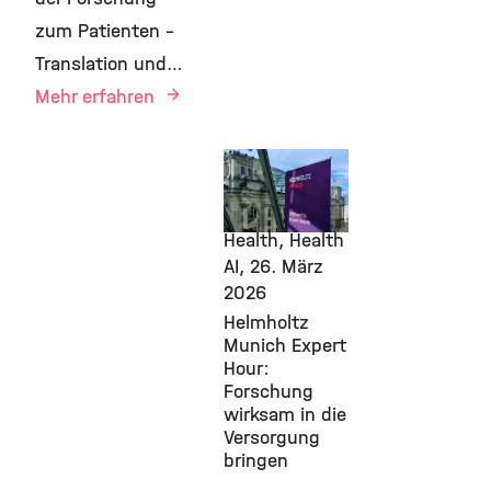
zum Patienten –
Translation und…
Mehr erfahren
Events,
Diabetes, IDR,
Computational
Health, Health
AI,
26. März
2026
Helmholtz
Munich Expert
Hour:
Forschung
wirksam in die
Versorgung
bringen